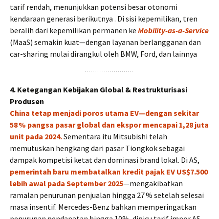
tarif rendah, menunjukkan potensi besar otonomi
kendaraan generasi berikutnya . Di sisi kepemilikan, tren
beralih dari kepemilikan permanen ke
Mobility-as-a-Service
(MaaS) semakin kuat—dengan layanan berlangganan dan
car-sharing mulai dirangkul oleh BMW, Ford, dan lainnya
4. Ketegangan Kebijakan Global & Restrukturisasi
Produsen
China tetap menjadi poros utama EV—dengan sekitar
58 % pangsa pasar global dan ekspor mencapai 1,28 juta
unit pada 2024.
Sementara itu Mitsubishi telah
memutuskan hengkang dari pasar Tiongkok sebagai
dampak kompetisi ketat dan dominasi brand lokal. Di AS,
pemerintah baru membatalkan kredit pajak EV US$7.500
lebih awal pada September 2025
—mengakibatkan
ramalan penurunan penjualan hingga 27 % setelah selesai
masa insentif. Mercedes-Benz bahkan memperingatkan
penurunan pendapatan hingga 10%, dipicu tarif impor AS-