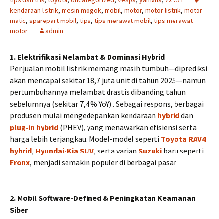
tips dan trik
,
toyota
,
Uncategorized
,
vespa
,
yamaha
,
zx 25 r
kendaraan listrik
,
mesin mogok
,
mobil
,
motor
,
motor listrik
,
motor
matic
,
sparepart mobil
,
tips
,
tips merawat mobil
,
tips merawat
motor
admin
1. Elektrifikasi Melambat & Dominasi Hybrid
Penjualan mobil listrik memang masih tumbuh—diprediksi
akan mencapai sekitar 18,7 juta unit di tahun 2025—namun
pertumbuhannya melambat drastis dibanding tahun
sebelumnya (sekitar 7,4 % YoY) . Sebagai respons, berbagai
produsen mulai mengedepankan kendaraan
hybrid
dan
plug‑in hybrid
(PHEV), yang menawarkan efisiensi serta
harga lebih terjangkau. Model-model seperti
Toyota RAV4
hybrid
,
Hyundai-Kia SUV
, serta varian
Suzuki
baru seperti
Fronx
, menjadi semakin populer di berbagai pasar
2. Mobil Software-Defined & Peningkatan Keamanan
Siber