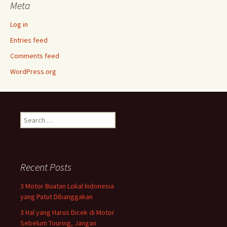
Meta
Log in
Entries feed
Comments feed
WordPress.org
Search
for:
Recent Posts
3 Motor Buatan Lokal Indonesia
yang Patut Dibanggakan
3 Hal yang Harus Dicek di Motor
Sebelum Touring, Jangan