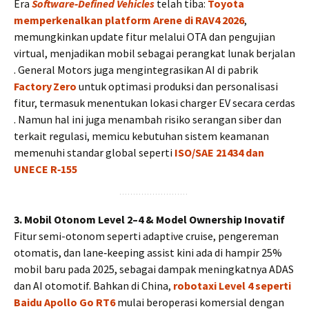
Era
Software‑Defined Vehicles
telah tiba:
Toyota
memperkenalkan platform Arene di RAV4 2026
,
memungkinkan update fitur melalui OTA dan pengujian
virtual, menjadikan mobil sebagai perangkat lunak berjalan
. General Motors juga mengintegrasikan AI di pabrik
Factory Zero
untuk optimasi produksi dan personalisasi
fitur, termasuk menentukan lokasi charger EV secara cerdas
. Namun hal ini juga menambah risiko serangan siber dan
terkait regulasi, memicu kebutuhan sistem keamanan
memenuhi standar global seperti
ISO/SAE 21434 dan
UNECE R‑155
3. Mobil Otonom Level 2–4 & Model Ownership Inovatif
Fitur semi-otonom seperti adaptive cruise, pengereman
otomatis, dan lane‑keeping assist kini ada di hampir 25%
mobil baru pada 2025, sebagai dampak meningkatnya ADAS
dan AI otomotif. Bahkan di China,
robotaxi Level 4 seperti
Baidu Apollo Go RT6
mulai beroperasi komersial dengan