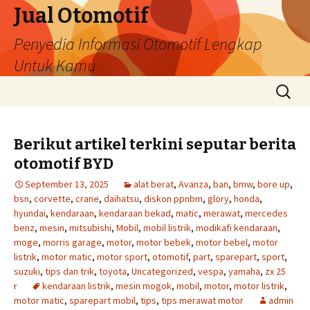
Jual Otomotif
Penyedia Informasi Otomotif Lengkap
Untuk Kamu
Skip
Search
to
for:
content
Berikut artikel terkini seputar berita
otomotif BYD
September 13, 2025
alat berat
,
Avanza
,
ban
,
bmw
,
bore up
,
bsn
,
corvette
,
crane
,
daihatsu
,
diskon ppnbm
,
glory
,
honda
,
hyundai
,
kendaraan
,
kendaraan bekad
,
matic
,
merawat
,
mercedes
benz
,
mesin
,
mitsubishi
,
Mobil
,
mobil listrik
,
modikafi kendaraan
,
moge
,
morris garage
,
motor
,
motor bebek
,
motor bebel
,
motor
listrik
,
motor matic
,
motor sport
,
otomotif
,
part
,
sparepart
,
sport
,
suzuki
,
tips dan trik
,
toyota
,
Uncategorized
,
vespa
,
yamaha
,
zx 25
r
kendaraan listrik
,
mesin mogok
,
mobil
,
motor
,
motor listrik
,
motor matic
,
sparepart mobil
,
tips
,
tips merawat motor
admin