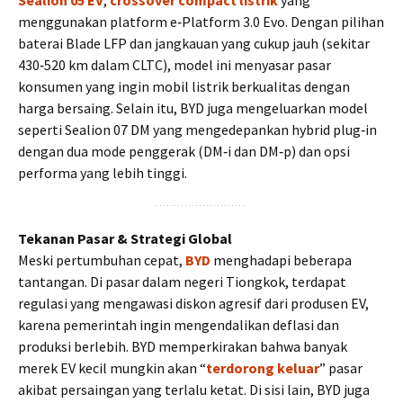
Sealion 05 EV
,
crossover compact listrik
yang
menggunakan platform e‑Platform 3.0 Evo. Dengan pilihan
baterai Blade LFP dan jangkauan yang cukup jauh (sekitar
430‑520 km dalam CLTC), model ini menyasar pasar
konsumen yang ingin mobil listrik berkualitas dengan
harga bersaing. Selain itu, BYD juga mengeluarkan model
seperti Sealion 07 DM yang mengedepankan hybrid plug‑in
dengan dua mode penggerak (DM‑i dan DM‑p) dan opsi
performa yang lebih tinggi.
Tekanan Pasar & Strategi Global
Meski pertumbuhan cepat,
BYD
menghadapi beberapa
tantangan. Di pasar dalam negeri Tiongkok, terdapat
regulasi yang mengawasi diskon agresif dari produsen EV,
karena pemerintah ingin mengendalikan deflasi dan
produksi berlebih. BYD memperkirakan bahwa banyak
merek EV kecil mungkin akan “
terdorong keluar
” pasar
akibat persaingan yang terlalu ketat. Di sisi lain, BYD juga