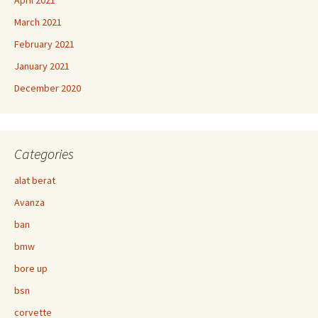
April 2021
March 2021
February 2021
January 2021
December 2020
Categories
alat berat
Avanza
ban
bmw
bore up
bsn
corvette