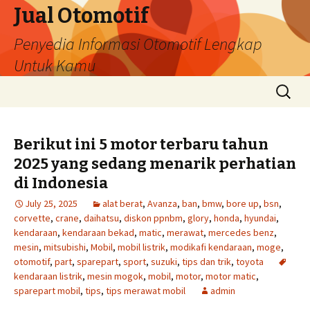
Jual Otomotif
Penyedia Informasi Otomotif Lengkap
Untuk Kamu
Skip
Search
to
for:
content
Berikut ini 5 motor terbaru tahun
2025 yang sedang menarik perhatian
di Indonesia
July 25, 2025
alat berat
,
Avanza
,
ban
,
bmw
,
bore up
,
bsn
,
corvette
,
crane
,
daihatsu
,
diskon ppnbm
,
glory
,
honda
,
hyundai
,
kendaraan
,
kendaraan bekad
,
matic
,
merawat
,
mercedes benz
,
mesin
,
mitsubishi
,
Mobil
,
mobil listrik
,
modikafi kendaraan
,
moge
,
otomotif
,
part
,
sparepart
,
sport
,
suzuki
,
tips dan trik
,
toyota
kendaraan listrik
,
mesin mogok
,
mobil
,
motor
,
motor matic
,
sparepart mobil
,
tips
,
tips merawat mobil
admin