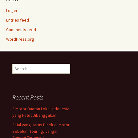
Log in
Entries feed
Comments feed
WordPress.org
Search
for:
Recent Posts
3 Motor Buatan Lokal Indonesia
yang Patut Dibanggakan
3 Hal yang Harus Dicek di Motor
Sebelum Touring, Jangan
Sampai Terlewat!