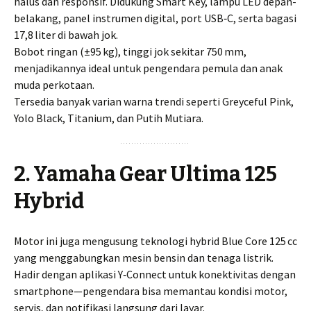
halus dan responsif. Didukung Smart Key, lampu LED depan-
belakang, panel instrumen digital, port USB‑C, serta bagasi
17,8 liter di bawah jok.
Bobot ringan (±95 kg), tinggi jok sekitar 750 mm,
menjadikannya ideal untuk pengendara pemula dan anak
muda perkotaan.
Tersedia banyak varian warna trendi seperti Greyceful Pink,
Yolo Black, Titanium, dan Putih Mutiara.
2. Yamaha Gear Ultima 125
Hybrid
Motor ini juga mengusung teknologi hybrid Blue Core 125 cc
yang menggabungkan mesin bensin dan tenaga listrik.
Hadir dengan aplikasi Y‑Connect untuk konektivitas dengan
smartphone—pengendara bisa memantau kondisi motor,
servis, dan notifikasi langsung dari layar.