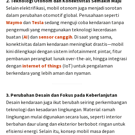
2. Teknologi Otonom dan Konektivitas Semakin Maju
Selain elektrifikasi, mobil otonom juga menjadi sorotan
dalam perubahan otomotif global. Perusahaan seperti
Waymo
dan
Tesla
sedang menguji coba kendaraan tanpa
pengemudi yang menggunakan teknologi kecerdasan
buatan (
AI
) dan
sensor canggih
. Di saat yang sama,
konektivitas dalam kendaraan meningkat drastis—mobil
kini dilengkapi dengan sistem infotainment pintar, fitur
pembaruan perangkat lunak over-the-air, hingga integrasi
dengan
internet of things
(IoT) untuk pengalaman
berkendara yang lebih aman dan nyaman.
3. Perubahan Desain dan Fokus pada Keberlanjutan
Desain kendaraan juga ikut berubah seiring perkembangan
teknologi dan kesadaran lingkungan. Material ramah
lingkungan mulai digunakan secara luas, seperti interior
berbahan daur ulang dan eksterior berbobot ringan untuk
efisiensi energi. Selain itu, konsep mobil masa depan