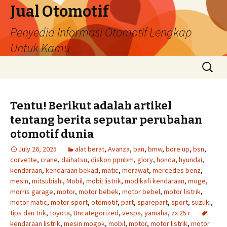
Jual Otomotif
Penyedia Informasi Otomotif Lengkap
Untuk Kamu
Skip
Search
to
for:
content
Tentu! Berikut adalah artikel
tentang berita seputar perubahan
otomotif dunia
July 26, 2025
alat berat
,
Avanza
,
ban
,
bmw
,
bore up
,
bsn
,
corvette
,
crane
,
daihatsu
,
diskon ppnbm
,
glory
,
honda
,
hyundai
,
kendaraan
,
kendaraan bekad
,
matic
,
merawat
,
mercedes benz
,
mesin
,
mitsubishi
,
Mobil
,
mobil listrik
,
modikafi kendaraan
,
moge
,
morris garage
,
motor
,
motor bebek
,
motor bebel
,
motor listrik
,
motor matic
,
motor sport
,
otomotif
,
part
,
sparepart
,
sport
,
suzuki
,
tips dan trik
,
toyota
,
Uncategorized
,
vespa
,
yamaha
,
zx 25 r
kendaraan listrik
,
mesin mogok
,
mobil
,
motor
,
motor listrik
,
motor